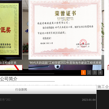
设工程金匠奖
“时代天韵花园”工程荣获2022年度珠海市建设工程优质奖
公司简介
福建省顺安建筑工程有限公司，是国家一级建筑资质
施工
企
行业新闻
地基基础专业承包一级、古建筑工程专业承包一级、建筑装修装
包二级、钢结构专业承包二级、城市及道路照明专业承包二级
；
“202...
2023-01-04
总承包三级、环保工程专业承包三级、施工劳务不分等级等建筑
2020
福建省
服务业
百强
企业。